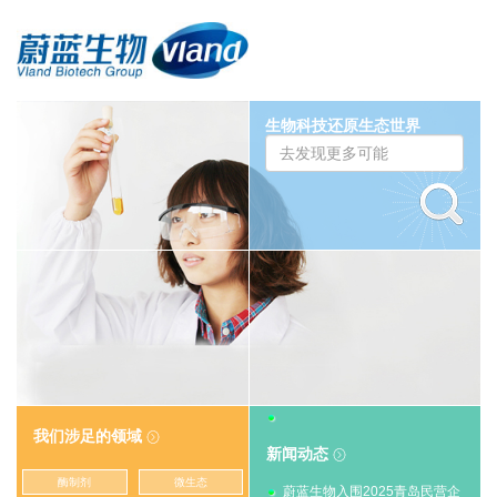
生物科技还原生态世界
我们涉足的领域

新闻动态

酶制剂
微生态
蔚蓝生物入围2025青岛民营企