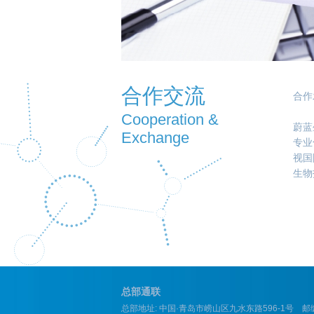
合作交流
合作
Cooperation &
蔚蓝
Exchange
专业
视国
生物
总部通联
总部地址: 中国·青岛市崂山区九水东路596-1号 邮编