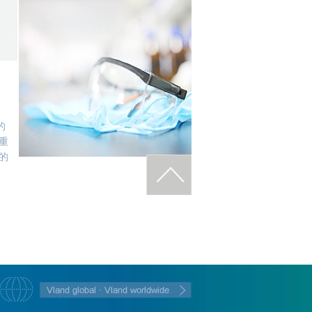
的
重
的